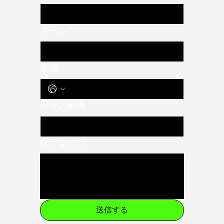
メール
*
業種
会社／組織
メッセージ
送信する